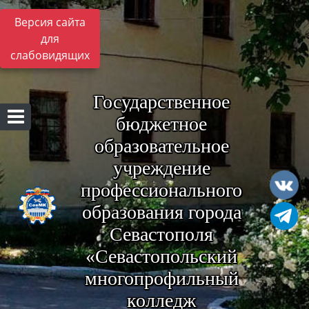
Версия сайта
для
слабовидящих
Государственное
бюджетное
образовательное
учреждение
профессионального
образования города
Севастополя
«Севастопольский
многопрофильный
колледж