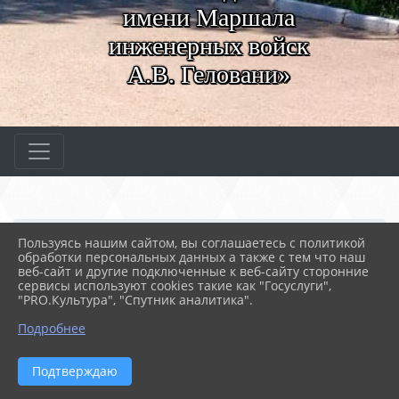
имени Маршала
инженерных войск
А.В. Геловани»
Главная
АБИТУРИЕНТАМ
Абитуриентам
Пользуясь нашим сайтом, вы соглашаетесь с политикой
02. Рейтинговые списки
обработки персональных данных а также с тем что наш
веб-сайт и другие подключенные к веб-сайту сторонние
сервисы используют cookies такие как "Госуслуги",
17.06.2026 10:56
13845
"PRO.Культура", "Спутник аналитика".
02. РЕЙТИНГОВЫЕ СПИСКИ
Подробнее
Обращаем внимание, тех, кто подал заявления
через портал Госуслуг.
Подтверждаю
Чтобы принять участие в конкурсе аттестатов,