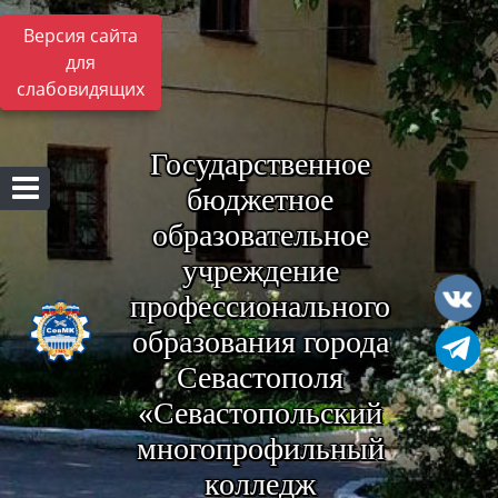
Версия сайта
для
слабовидящих
Государственное
бюджетное
образовательное
учреждение
профессионального
образования города
Севастополя
«Севастопольский
многопрофильный
колледж