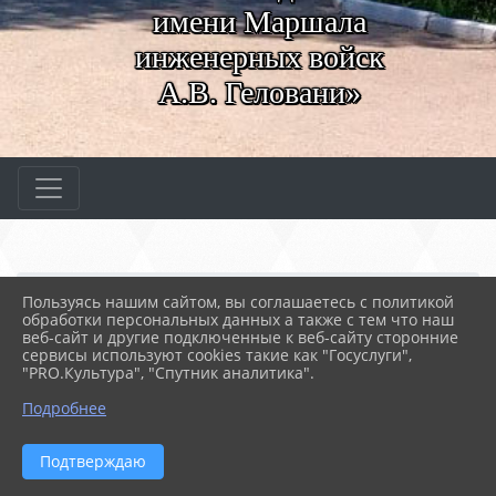
имени Маршала
инженерных войск
А.В. Геловани»
Главная
ВАЖНОЕ
Конкурсы профессиональ...
Пользуясь нашим сайтом, вы соглашаетесь с политикой
обработки персональных данных а также с тем что наш
веб-сайт и другие подключенные к веб-сайту сторонние
сервисы используют cookies такие как "Госуслуги",
10.10.2023 11:46
678
"PRO.Культура", "Спутник аналитика".
КОНКУРСЫ ПРОФЕССИОНАЛЬНОГО
МАСТЕРСТВА
Подробнее
Подтверждаю