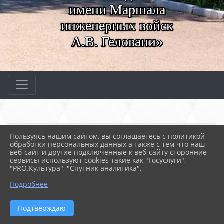
имени Маршала
инженерных войск
А.В. Геловани»
Главная
АБИТУРИЕНТАМ
Абитуриентам
Пользуясь нашим сайтом, вы соглашаетесь с политикой
02. Рейтинговые списки
43.01.09 Повар, кондитер
обработки персональных данных а также с тем что наш
веб-сайт и другие подключенные к веб-сайту сторонние
сервисы используют cookies такие как "Госуслуги",
18.06.2026 08:32
2565
"PRO.Культура", "Спутник аналитика".
43.01.09 ПОВАР, КОНДИТЕР
Подробнее
Общее количество мест: 60
Подтверждаю
Из них: