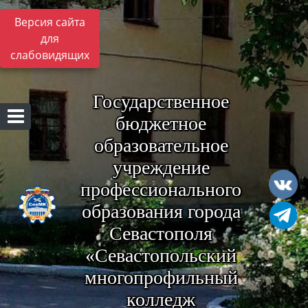
Версия сайта
для
слабовидящих
Государственное
бюджетное
образовательное
учреждение
профессионального
образования города
Севастополя
«Севастопольский
многопрофильный
колледж