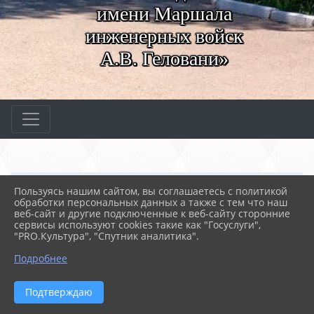
имени Маршала
инженерных войск
А.В. Геловани»
Главная
ВАЖНОЕ
Центр карьеры
Пользуясь нашим сайтом, вы соглашаетесь с политикой
обработки персональных данных а также с тем что наш
веб-сайт и другие подключенные к веб-сайту сторонние
сервисы используют cookies такие как "Госуслуги",
2215
"PRO.Культура", "Спутник аналитика".
ЦЕНТР КАРЬЕРЫ
Подробнее
Подтверждаю