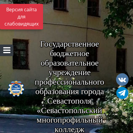
Версия сайта
для
слабовидящих
Государственное
бюджетное
образовательное
учреждение
профессионального
образования города
Севастополя
«Севастопольский
многопрофильный
колледж