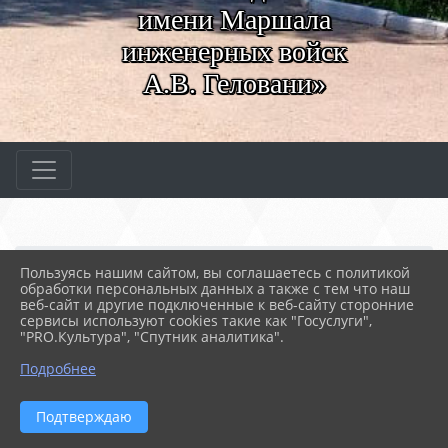
имени Маршала
инженерных войск
А.В. Геловани»
Главная
АБИТУРИЕНТАМ
Абитуриентам
Пользуясь нашим сайтом, вы соглашаетесь с политикой
02. Рейтинговые списки
43.02.15 Поварское и ...
обработки персональных данных а также с тем что наш
веб-сайт и другие подключенные к веб-сайту сторонние
сервисы используют cookies такие как "Госуслуги",
18.06.2026 08:38
2157
"PRO.Культура", "Спутник аналитика".
43.02.15 ПОВАРСКОЕ И КОНДИТЕРСКОЕ ДЕЛО
Подробнее
Общее количество мест: 30
Подтверждаю
Из них: