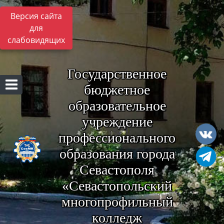
Версия сайта
для
слабовидящих
Государственное
бюджетное
образовательное
учреждение
профессионального
образования города
Севастополя
«Севастопольский
многопрофильный
колледж