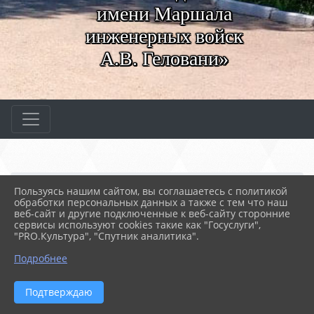
имени Маршала
инженерных войск
А.В. Геловани»
Главная
СВЕДЕНИЯ ОБ ОБРАЗОВАТЕ...
Пользуясь нашим сайтом, вы соглашаетесь с политикой
10. Вакантные места дл...
обработки персональных данных а также с тем что наш
веб-сайт и другие подключенные к веб-сайту сторонние
сервисы используют cookies такие как "Госуслуги",
28.09.2017 11:17
5024
"PRO.Культура", "Спутник аналитика".
10. ВАКАНТНЫЕ МЕСТА ДЛЯ ПРИЕМА
(ПЕРЕВОДА) ОБУЧАЮЩИХСЯ
Подробнее
Вакантные места для приема/перевода в
Подтверждаю
ГБОУПО «СевМК» на 01.11.2025