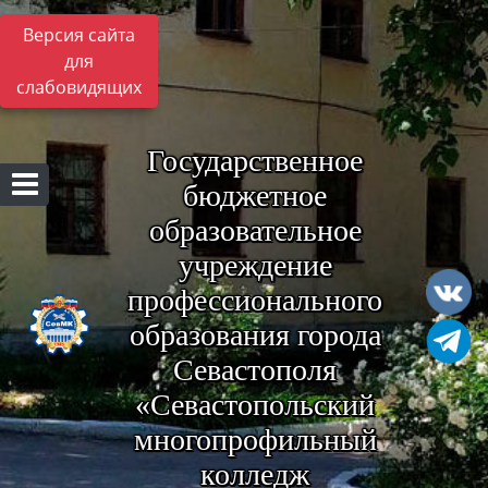
Версия сайта
для
слабовидящих
Государственное
бюджетное
образовательное
учреждение
профессионального
образования города
Севастополя
«Севастопольский
многопрофильный
колледж