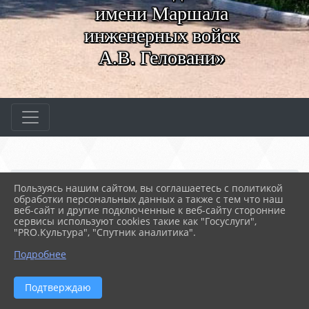
имени Маршала
инженерных войск
А.В. Геловани»
Главная
СВЕДЕНИЯ ОБ ОБРАЗОВАТЕ...
Пользуясь нашим сайтом, вы соглашаетесь с политикой
04. Образование
обработки персональных данных а также с тем что наш
веб-сайт и другие подключенные к веб-сайту сторонние
сервисы используют cookies такие как "Госуслуги",
28.09.2017 11:18
21646
"PRO.Культура", "Спутник аналитика".
04. ОБРАЗОВАНИЕ
Подробнее
Реализуемые уровни образования
- Среднее
профессиональное образование
Подтверждаю
Формы обучения
- Очная