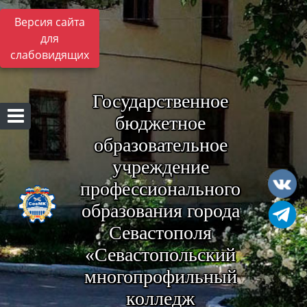
Версия сайта
для
слабовидящих
Государственное
бюджетное
образовательное
учреждение
профессионального
образования города
Севастополя
«Севастопольский
многопрофильный
колледж