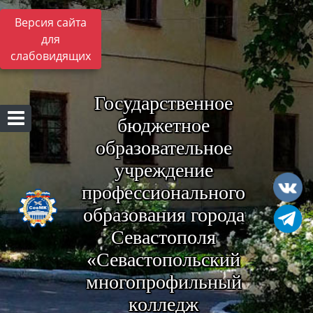
Версия сайта
для
слабовидящих
Государственное
бюджетное
образовательное
учреждение
профессионального
образования города
Севастополя
«Севастопольский
многопрофильный
колледж