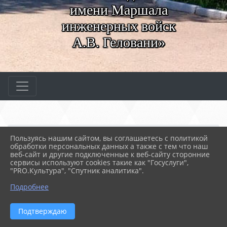
имени Маршала
инженерных войск
А.В. Геловани»
Главная
МЕРОПРИЯТИЯ
Новости
Пользуясь нашим сайтом, вы соглашаетесь с политикой
Мы помним...
обработки персональных данных а также с тем что наш
веб-сайт и другие подключенные к веб-сайту сторонние
сервисы используют cookies такие как "Госуслуги",
"PRO.Культура", "Спутник аналитика".
30.09.2021 17:07
42
МЫ ПОМНИМ...
Подробнее
Подтверждаю