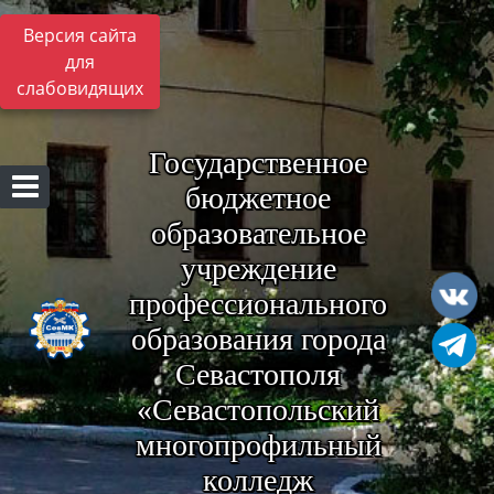
Версия сайта
для
слабовидящих
Государственное
бюджетное
образовательное
учреждение
профессионального
образования города
Севастополя
«Севастопольский
многопрофильный
колледж