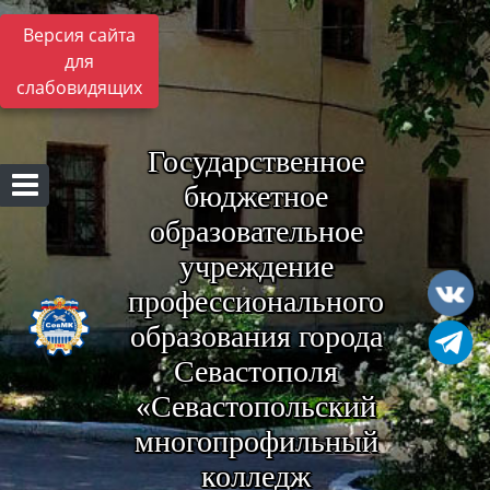
Версия сайта
для
слабовидящих
Государственное
бюджетное
образовательное
учреждение
профессионального
образования города
Севастополя
«Севастопольский
многопрофильный
колледж