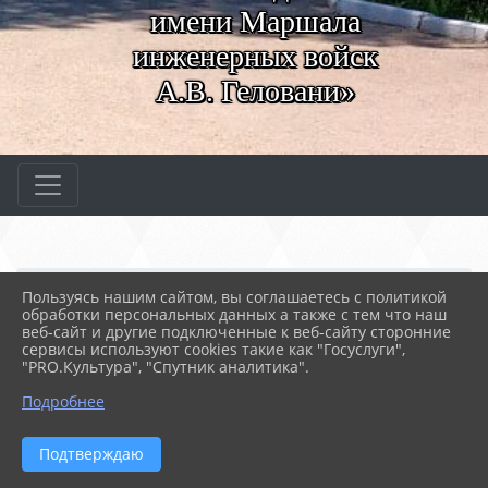
имени Маршала
инженерных войск
А.В. Геловани»
Главная
МЕРОПРИЯТИЯ
Новости
Пользуясь нашим сайтом, вы соглашаетесь с политикой
«Равнение на отвагу от...
обработки персональных данных а также с тем что наш
веб-сайт и другие подключенные к веб-сайту сторонние
сервисы используют cookies такие как "Госуслуги",
"PRO.Культура", "Спутник аналитика".
30.09.2021 17:07
61
«РАВНЕНИЕ НА ОТВАГУ ОТЦОВ»
Подробнее
Подтверждаю