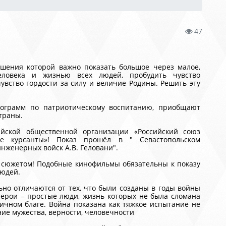
47
ешения которой важно показать большое через малое,
еловека и жизнью всех людей, пробудить чувство
увство гордости за силу и величие Родины. Решить эту
рограмм по патриотическому воспитанию, приобщают
страны.
сийской общественной организации
«Российский союз
ие курсанты»! Показ прошёл в " Севастопольском
женерных войск А.В. Геловани".
 сюжетом! Подобные кинофильмы обязательны к показу
людей.
но отличаются от тех, что были созданы в годы войны
ерои – простые люди, жизнь которых не была сломана
ичном благе. Война показана как тяжкое испытание не
ание мужества, верности, человечности