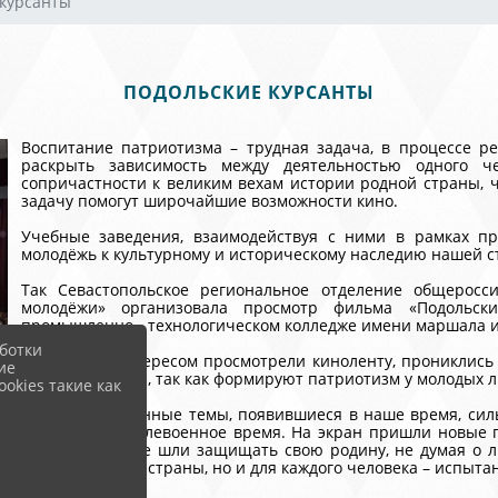
 курсанты
ПОДОЛЬСКИЕ КУРСАНТЫ
Воспитание патриотизма – трудная задача, в процессе р
раскрыть зависимость между деятельностью одного ч
сопричастности к великим вехам истории родной страны, ч
задачу помогут широчайшие возможности кино.
Учебные заведения, взаимодействуя с ними в рамках п
молодёжь к культурному и историческому наследию нашей 
Так Севастопольское региональное отделение общерос
молодёжи» организовала просмотр фильма «Подольск
промышленно - технологическом колледже имени маршала ин
ботки
Студенты с интересом просмотрели киноленту, прониклись
ие
среди молодежи, так как формируют патриотизм у молодых 
okies такие как
Фильмы на военные темы, появившиеся в наше время, силь
или первое послевоенное время. На экран пришли новые г
войной, которые шли защищать свою родину, не думая о л
только для всей страны, но и для каждого человека – испыт