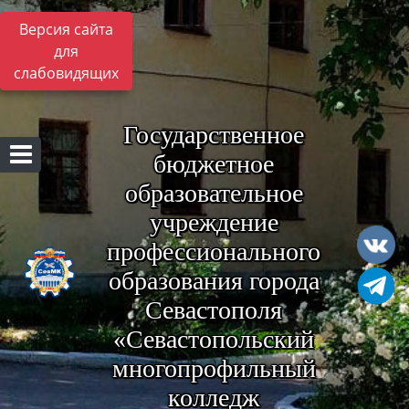
Версия сайта
для
слабовидящих
Государственное
бюджетное
образовательное
учреждение
профессионального
образования города
Севастополя
«Севастопольский
многопрофильный
колледж