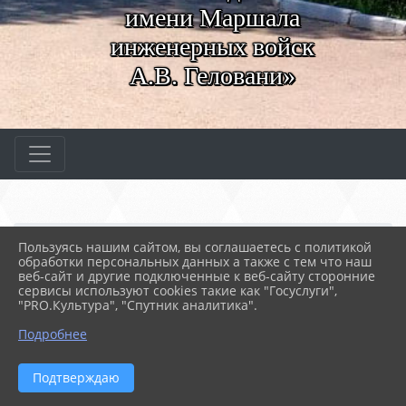
имени Маршала
инженерных войск
А.В. Геловани»
Главная
МЕРОПРИЯТИЯ
Новости
Пользуясь нашим сайтом, вы соглашаетесь с политикой
Повар на войне - важне...
обработки персональных данных а также с тем что наш
веб-сайт и другие подключенные к веб-сайту сторонние
сервисы используют cookies такие как "Госуслуги",
"PRO.Культура", "Спутник аналитика".
30.09.2021 16:58
76
ПОВАР НА ВОЙНЕ - ВАЖНЕЕ ГЕНЕРАЛА!
Подробнее
Подтверждаю