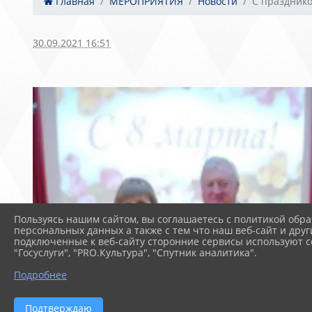
Главная
МЕРОПРИЯТИЯ
Новости
С праздник
30.09.2021 16:51
Пользуясь нашим сайтом, вы соглашаетесь с политикой обра
персональных данных а также с тем что наш веб-сайт и друг
подключенные к веб-сайту сторонние сервисы используют co
"Госуслуги", "PRO.Культура", "Спутник аналитика".
Подробнее
Подтверждаю