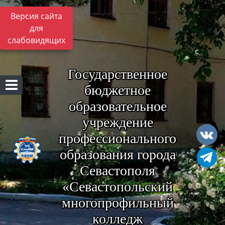
Версия сайта
для
слабовидящих
Государственное
бюджетное
образовательное
учреждение
профессионального
образования города
Севастополя
«Севастопольский
многопрофильный
колледж