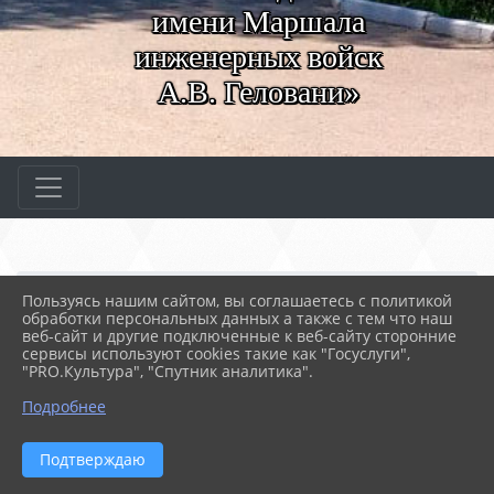
имени Маршала
инженерных войск
А.В. Геловани»
Главная
МЕРОПРИЯТИЯ
Новости
Пользуясь нашим сайтом, вы соглашаетесь с политикой
Поздравление от студен...
обработки персональных данных а также с тем что наш
веб-сайт и другие подключенные к веб-сайту сторонние
сервисы используют cookies такие как "Госуслуги",
30.09.2021 16:50
89
"PRO.Культура", "Спутник аналитика".
ПОЗДРАВЛЕНИЕ ОТ СТУДЕНТОВ СПТК
Подробнее
Подтверждаю