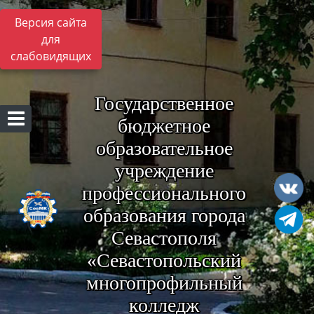
Версия сайта
для
слабовидящих
Государственное
бюджетное
образовательное
учреждение
профессионального
образования города
Севастополя
«Севастопольский
многопрофильный
колледж