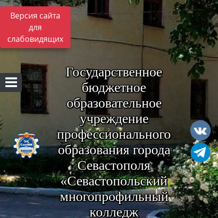
Версия сайта
для
слабовидящих
Государственное
бюджетное
образовательное
учреждение
профессионального
образования города
Севастополя
«Севастопольский
многопрофильный
колледж