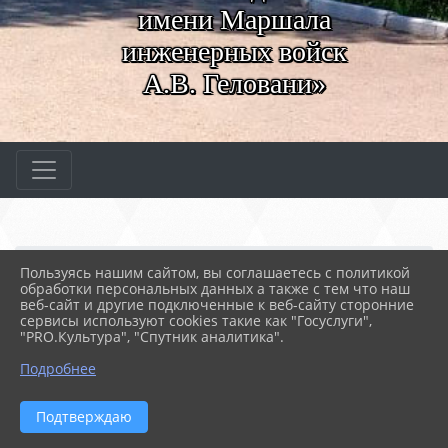
имени Маршала
инженерных войск
А.В. Геловани»
Главная
СВЕДЕНИЯ ОБ ОБРАЗОВАТЕ...
Пользуясь нашим сайтом, вы соглашаетесь с политикой
03. Документы
4. Защита персональных...
обработки персональных данных а также с тем что наш
Региональные
веб-сайт и другие подключенные к веб-сайту сторонние
сервисы используют cookies такие как "Госуслуги",
"PRO.Культура", "Спутник аналитика".
15.03.2019 10:26
60
РЕГИОНАЛЬНЫЕ
Подробнее
Приказ Департамента образования города
Подтверждаю
Севастополя от 06.09.2016 №906 «Об обработке
персональных данных в Департаменте образования