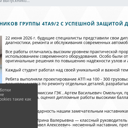
 выпускнико...
НИКОВ ГРУППЫ 4ТА9/2 С УСПЕШНОЙ ЗАЩИТОЙ 
22 июня 2026 г. будущие специалисты представили свои д
диагностики, ремонта и обслуживания современных автомоб
Все работы отличались высоким уровнем практической про
использованием современного оборудования. Особо были о
оригинальные решения по повышению надёжности узлов и а
Каждый студент работал над своей уникальной и важной те
Ребята выполняли проектирование АТП на 100 - 300 грузовы
расчетом участка по ремонту отдельных деталей, разрабаты
ботки
Председатель комиссии ГЭК , Артем Васильевич Омельчук, п
ие
трудоустройства, оценил дипломные работы высокими балла
okies такие как
специалистов.
Огромная благодарность нашим замечательным наставникам,
Давидюк Ирина Валерьевна — классный руководитель
Бокатов Павел Алексеевич- несменный наставник, пре