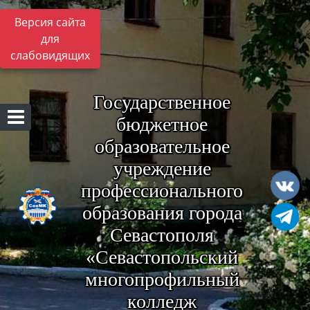
Версия сайта
для
слабовидящих
Государственное
бюджетное
образовательное
учреждение
профессионального
образования города
Севастополя
«Севастопольский
многопрофильный
колледж