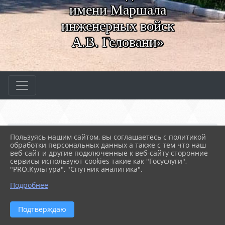
имени Маршала
инженерных войск
А.В. Геловани»
Главная
МЕРОПРИЯТИЯ
Новости
Пользуясь нашим сайтом, вы соглашаетесь с политикой
Поздравляем выпускнико...
обработки персональных данных а также с тем что наш
веб-сайт и другие подключенные к веб-сайту сторонние
сервисы используют cookies такие как "Госуслуги",
"PRO.Культура", "Спутник аналитика".
19.06.2026 08:04
22
ПОЗДРАВЛЯЕМ ВЫПУСКНИКОВ ГРУППЫ
Подробнее
4ТА9/1 С УСПЕШНОЙ ЗАЩИТОЙ ДИПЛОМНЫХ
РАБОТ!
Подтверждаю