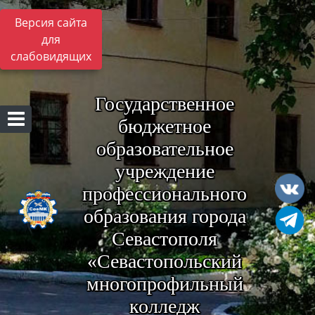
Версия сайта
для
слабовидящих
Государственное
бюджетное
образовательное
учреждение
профессионального
образования города
Севастополя
«Севастопольский
многопрофильный
колледж