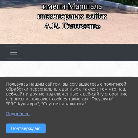
имени Маршала
инженерных войск
А.В. Геловани»
Главная
МЕРОПРИЯТИЯ
Новости
Пользуясь нашим сайтом, вы соглашаетесь с политикой
Защита дипломных проек...
обработки персональных данных а также с тем что наш
веб-сайт и другие подключенные к веб-сайту сторонние
сервисы используют cookies такие как "Госуслуги",
"PRO.Культура", "Спутник аналитика".
19.06.2026 07:46
17
ЗАЩИТА ДИПЛОМНЫХ ПРОЕКТОВ ГРУППЫ
Подробнее
3ТМ9
Подтверждаю