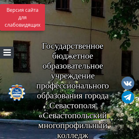
Версия сайта
для
слабовидящих
Государственное
бюджетное
образовательное
учреждение
профессионального
образования города
Севастополя
«Севастопольский
многопрофильный
колледж