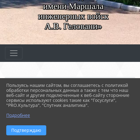
имени Маршала
инженерных войск
А.В. Геловани»
Главная
МЕРОПРИЯТИЯ
Новости
Пользуясь нашим сайтом, вы соглашаетесь с политикой
Практика студентов-пов...
обработки персональных данных а также с тем что наш
веб-сайт и другие подключенные к веб-сайту сторонние
сервисы используют cookies такие как "Госуслуги",
"PRO.Культура", "Спутник аналитика".
17.06.2026 09:53
26
ПРАКТИКА СТУДЕНТОВ-ПОВАРОВ
Подробнее
Подтверждаю