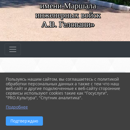
имени Маршала
инженерных войск
А.В. Геловани»
Главная
МЕРОПРИЯТИЯ
Новости
Пользуясь нашим сайтом, вы соглашаетесь с политикой
Летняя занятость молодежи
обработки персональных данных а также с тем что наш
веб-сайт и другие подключенные к веб-сайту сторонние
сервисы используют cookies такие как "Госуслуги",
"PRO.Культура", "Спутник аналитика".
27.05.2026 11:40
28
ЛЕТНЯЯ ЗАНЯТОСТЬ МОЛОДЕЖИ
Подробнее
Подтверждаю