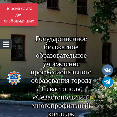
Версия сайта
для
слабовидящих
Государственное
бюджетное
образовательное
учреждение
профессионального
образования города
Севастополя
«Севастопольский
многопрофильный
колледж