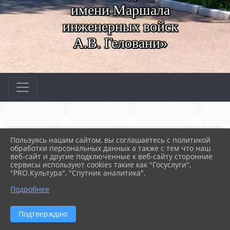
имени Маршала
инженерных войск
А.В. Геловани»
Главная
МЕРОПРИЯТИЯ
Новости
Пользуясь нашим сайтом, вы соглашаетесь с политикой
Победа в конкурсе "Инт...
обработки персональных данных а также с тем что наш
веб-сайт и другие подключенные к веб-сайту сторонние
сервисы используют cookies такие как "Госуслуги",
"PRO.Культура", "Спутник аналитика".
21.05.2026 11:13
14
ПОБЕДА В КОНКУРСЕ "ИНТЕРВЬЮ С
Подробнее
ВЕТЕРАНОМ"
Подтверждаю