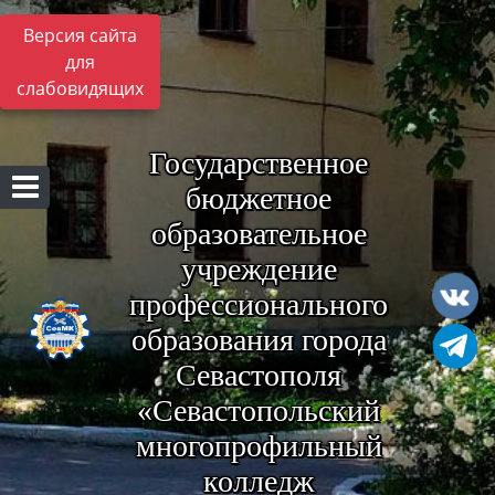
Версия сайта
для
слабовидящих
Государственное
бюджетное
образовательное
учреждение
профессионального
образования города
Севастополя
«Севастопольский
многопрофильный
колледж