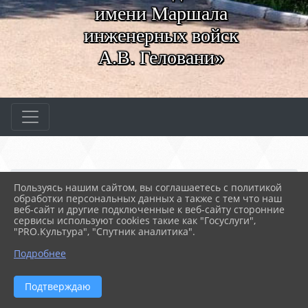
имени Маршала
инженерных войск
А.В. Геловани»
Главная
МЕРОПРИЯТИЯ
Новости
Пользуясь нашим сайтом, вы соглашаетесь с политикой
Библиотечный час
обработки персональных данных а также с тем что наш
веб-сайт и другие подключенные к веб-сайту сторонние
сервисы используют cookies такие как "Госуслуги",
"PRO.Культура", "Спутник аналитика".
19.05.2026 10:40
БИБЛИОТЕЧНЫЙ ЧАС
Подробнее
Подтверждаю