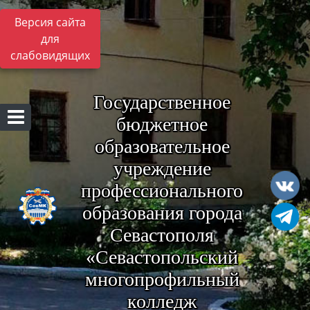
Версия сайта
для
слабовидящих
Государственное
бюджетное
образовательное
учреждение
профессионального
образования города
Севастополя
«Севастопольский
многопрофильный
колледж