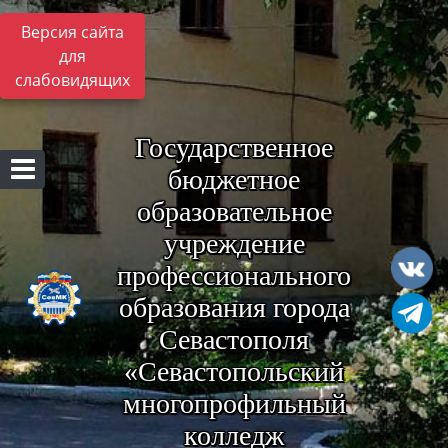
Версия сайта
для
слабовидящих
Государственное
бюджетное
образовательное
учреждение
профессионального
образования города
Севастополя
«Севастопольский
многопрофильный
колледж