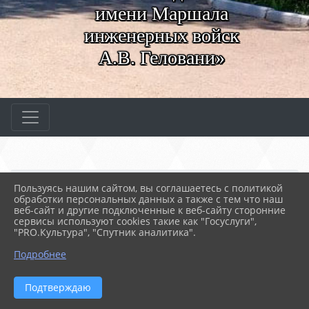
имени Маршала
инженерных войск
А.В. Геловани»
Главная
МЕРОПРИЯТИЯ
Новости
Пользуясь нашим сайтом, вы соглашаетесь с политикой
Студенты колледжа СевМ...
обработки персональных данных а также с тем что наш
веб-сайт и другие подключенные к веб-сайту сторонние
сервисы используют cookies такие как "Госуслуги",
"PRO.Культура", "Спутник аналитика".
19.05.2026 06:29
СТУДЕНТЫ КОЛЛЕДЖА СЕВМК ПРИНЯЛИ
Подробнее
УЧАСТИЕ В ФЕСТИВАЛЕ БЕЗОПАСНОСТИ
Подтверждаю