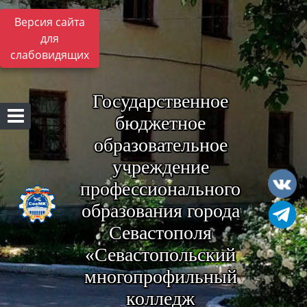
Версия сайта
для
слабовидящих
Государственное
бюджетное
образовательное
учреждение
профессионального
образования города
Севастополя
«Севастопольский
многопрофильный
колледж