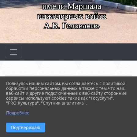
имени Маршала
инженерных войск
А.В. Геловани»
Главная
МЕРОПРИЯТИЯ
Новости
Пользуясь нашим сайтом, вы соглашаетесь с политикой
Бинарный открытый урок...
обработки персональных данных а также с тем что наш
веб-сайт и другие подключенные к веб-сайту сторонние
сервисы используют cookies такие как "Госуслуги",
"PRO.Культура", "Спутник аналитика".
25.04.2026 09:57
БИНАРНЫЙ ОТКРЫТЫЙ УРОК: АНГЛИЙСКИЙ +
Подробнее
АВТОДЕЛО
Подтверждаю