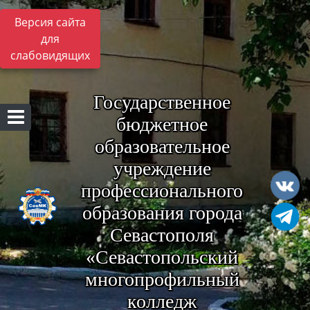
Версия сайта
для
слабовидящих
Государственное
бюджетное
образовательное
учреждение
профессионального
образования города
Севастополя
«Севастопольский
многопрофильный
колледж