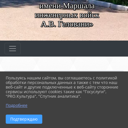
имени Маршала
инженерных войск
А.В. Геловани»
Главная
МЕРОПРИЯТИЯ
Новости
Пользуясь нашим сайтом, вы соглашаетесь с политикой
V Межрегиональная конф...
обработки персональных данных а также с тем что наш
веб-сайт и другие подключенные к веб-сайту сторонние
сервисы используют cookies такие как "Госуслуги",
"PRO.Культура", "Спутник аналитика".
24.04.2026 08:40
15
V МЕЖРЕГИОНАЛЬНАЯ КОНФЕРЕНЦИЯ
Подробнее
Подтверждаю