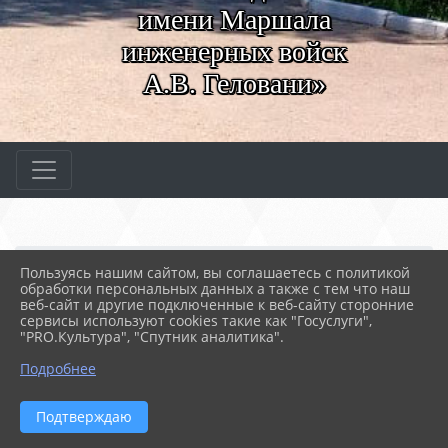
имени Маршала
инженерных войск
А.В. Геловани»
Главная
МЕРОПРИЯТИЯ
Новости
Пользуясь нашим сайтом, вы соглашаетесь с политикой
В Севастополе прошла л...
обработки персональных данных а также с тем что наш
веб-сайт и другие подключенные к веб-сайту сторонние
сервисы используют cookies такие как "Госуслуги",
"PRO.Культура", "Спутник аналитика".
24.04.2026 07:21
11
В СЕВАСТОПОЛЕ ПРОШЛА ЛЕКЦИЯ НА ТЕМУ
Подробнее
ПРОТИВОДЕЙСТВИЯ КОРРУПЦИИ ДЛЯ
МОЛОДЕЖИ
Подтверждаю