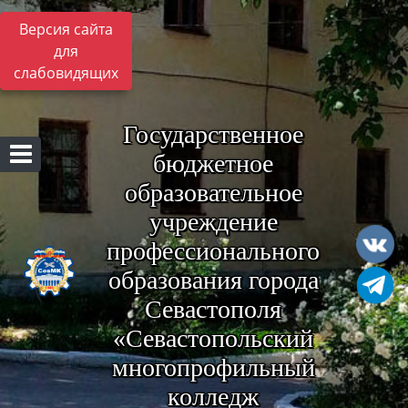
Версия сайта
для
слабовидящих
Государственное
бюджетное
образовательное
учреждение
профессионального
образования города
Севастополя
«Севастопольский
многопрофильный
колледж