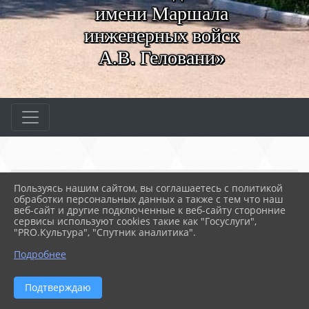
имени Маршала
инженерных войск
А.В. Геловани»
Главная
МЕРОПРИЯТИЯ
Новости
Пользуясь нашим сайтом, вы соглашаетесь с политикой
Работаем на будущее!
обработки персональных данных а также с тем что наш
веб-сайт и другие подключенные к веб-сайту сторонние
сервисы используют cookies такие как "Госуслуги",
"PRO.Культура", "Спутник аналитика".
17.04.2026 06:45
14
РАБОТАЕМ НА БУДУЩЕЕ!
Подробнее
Подтверждаю