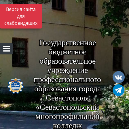
Версия сайта
для
слабовидящих
Государственное
бюджетное
образовательное
учреждение
профессионального
образования города
Севастополя
«Севастопольский
многопрофильный
колледж