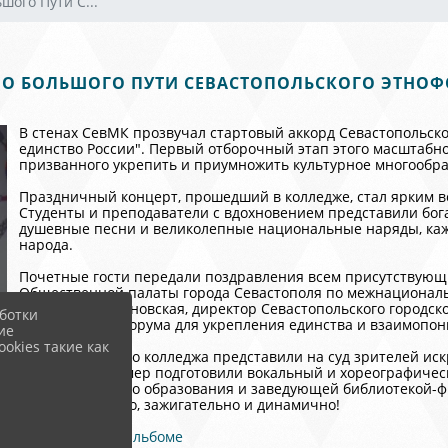
шого Пути С...
О БОЛЬШОГО ПУТИ СЕВАСТОПОЛЬСКОГО ЭТНО
В стенах СевМК прозвучал стартовый аккорд Севастопольск
единство России". Первый отборочный этап этого масштабно
призванного укрепить и приумножить культурное многообр
Праздничный концерт, прошедший в колледже, стал ярким в
Студенты и преподаватели с вдохновением представили бог
душевные песни и великолепные национальные наряды, кажд
народа.
Почетные гости передали поздравления всем присутствующи
Общественной палаты города Севастополя по межнационал
Ивановна Малиновская, директор Севастопольского городск
ботки
важность этнофорума для укрепления единства и взаимопо
ие
okies такие как
Студенты нашего колледжа представили на суд зрителей ис
«Соколики». Номер подготовили вокальный и хореографичес
дополнительного образования и заведующей библиотекой-
Получилось ярко, зажигательно и динамично!
Больше фото в
альбоме