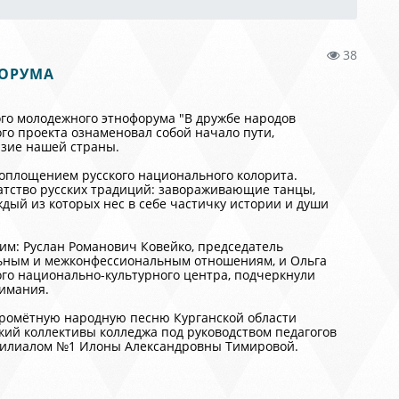
38
ФОРУМА
ого молодежного этнофорума "В дружбе народов
го проекта ознаменовал собой начало пути,
азие нашей страны.
оплощением русского национального колорита.
атство русских традиций: завораживающие танцы,
ый из которых нес в себе частичку истории и души
м: Руслан Романович Ковейко, председатель
ьным и межконфессиональным отношениям, и Ольга
ого национально-культурного центра, подчеркнули
нимания.
кромётную народную песню Курганской области
кий коллективы колледжа под руководством педагогов
филиалом №1 Илоны Александровны Тимировой.