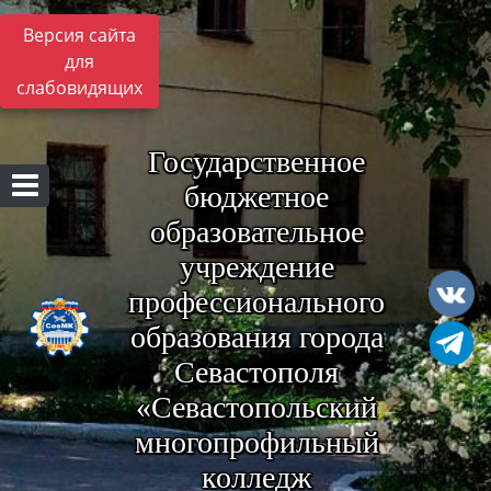
Версия сайта
для
слабовидящих
Государственное
бюджетное
образовательное
учреждение
профессионального
образования города
Севастополя
«Севастопольский
многопрофильный
колледж