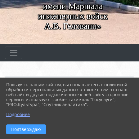
имени Маршала
инженерных войск
А.В. Геловани»
Главная
МЕРОПРИЯТИЯ
Новости
Урок ПДД
Пользуясь нашим сайтом, вы соглашаетесь с политикой
обработки персональных данных а также с тем что наш
веб-сайт и другие подключенные к веб-сайту сторонние
сервисы используют cookies такие как "Госуслуги",
14.04.2026 11:45
19
"PRO.Культура", "Спутник аналитика".
УРОК ПДД
Подробнее
Подтверждаю