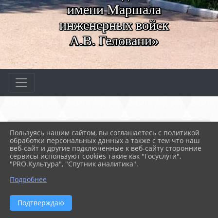
имени Маршала
инженерных войск
А.В. Геловани»
Главная
МЕРОПРИЯТИЯ
Новости
Пользуясь нашим сайтом, вы соглашаетесь с политикой
Военно‑исторические иг...
обработки персональных данных а также с тем что наш
веб-сайт и другие подключенные к веб-сайту сторонние
сервисы используют cookies такие как "Госуслуги",
"PRO.Культура", "Спутник аналитика".
06.04.2026 08:01
17
ВОЕННО‑ИСТОРИЧЕСКИЕ ИГРЫ «НАСЛЕДИЕ
Подробнее
ПОБЕДИТЕЛЕЙ»
Подтверждаю