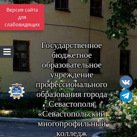
Версия сайта
для
слабовидящих
Государственное
бюджетное
образовательное
учреждение
профессионального
образования города
Севастополя
«Севастопольский
многопрофильный
колледж