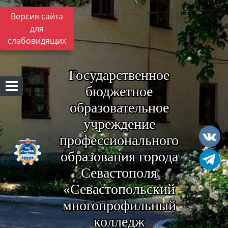
Версия сайта
для
слабовидящих
Государственное
бюджетное
образовательное
учреждение
профессионального
образования города
Севастополя
«Севастопольский
многопрофильный
колледж