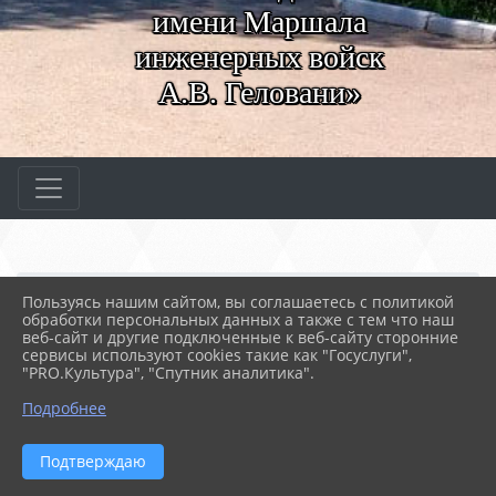
имени Маршала
инженерных войск
А.В. Геловани»
Главная
МЕРОПРИЯТИЯ
Новости
Пользуясь нашим сайтом, вы соглашаетесь с политикой
Стартует "Диктант здор...
обработки персональных данных а также с тем что наш
веб-сайт и другие подключенные к веб-сайту сторонние
сервисы используют cookies такие как "Госуслуги",
"PRO.Культура", "Спутник аналитика".
16.03.2026 05:51
СТАРТУЕТ "ДИКТАНТ ЗДОРОВЬЯ"
Подробнее
Подтверждаю