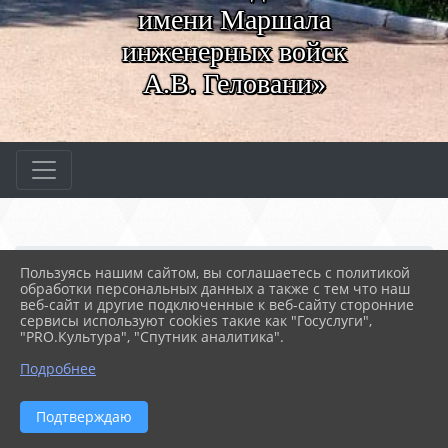
имени Маршала
инженерных войск
А.В. Геловани»
Главная
МЕРОПРИЯТИЯ
Новости
Пользуясь нашим сайтом, вы соглашаетесь с политикой
Компетенция «Малярные ...
обработки персональных данных а также с тем что наш
веб-сайт и другие подключенные к веб-сайту сторонние
сервисы используют cookies такие как "Госуслуги",
"PRO.Культура", "Спутник аналитика".
20.02.2026 11:54
12
КОМПЕТЕНЦИЯ «МАЛЯРНЫЕ И
Подробнее
ДЕКОРАТИВНЫЕ РАБОТЫ» ДЕНЬ 3
Подтверждаю