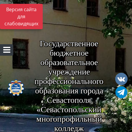
Версия сайта
для
слабовидящих
Государственное
бюджетное
образовательное
учреждение
профессионального
образования города
Севастополя
«Севастопольский
многопрофильный
колледж