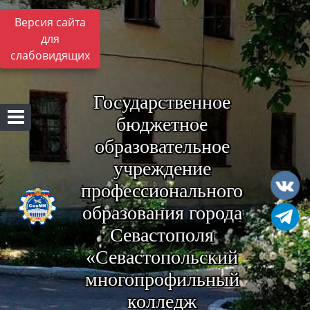
Версия сайта
для
слабовидящих
Государственное
бюджетное
образовательное
учреждение
профессионального
образования города
Севастополя
«Севастопольский
многопрофильный
колледж