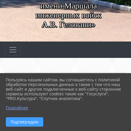
имени Маршала
инженерных войск
А.В. Геловани»
Главная
МЕРОПРИЯТИЯ
Новости
Объявление
Пользуясь нашим сайтом, вы соглашаетесь с политикой
обработки персональных данных а также с тем что наш
веб-сайт и другие подключенные к веб-сайту сторонние
сервисы используют cookies такие как "Госуслуги",
11.02.2026 10:14
13
"PRO.Культура", "Спутник аналитика".
ОБЪЯВЛЕНИЕ
Подробнее
Подтверждаю