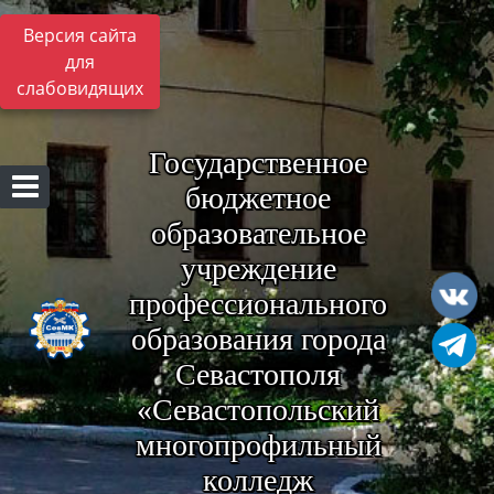
Версия сайта
для
слабовидящих
Государственное
бюджетное
образовательное
учреждение
профессионального
образования города
Севастополя
«Севастопольский
многопрофильный
колледж