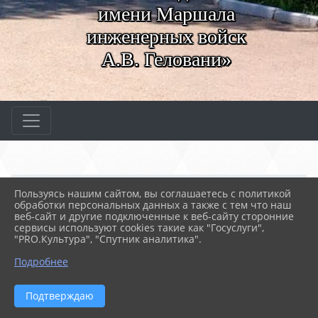
имени Маршала
инженерных войск
А.В. Геловани»
Главная
МЕРОПРИЯТИЯ
Новости
Пользуясь нашим сайтом, вы соглашаетесь с политикой
День студента в МКЦ «Б...
обработки персональных данных а также с тем что наш
веб-сайт и другие подключенные к веб-сайту сторонние
сервисы используют cookies такие как "Госуслуги",
"PRO.Культура", "Спутник аналитика".
27.01.2026 05:43
32
ДЕНЬ СТУДЕНТА В МКЦ «БУХТА КАЗАЧЬЯ»
Подробнее
Подтверждаю