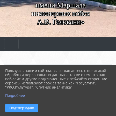
имени Маршала
инженерных войск
А.В. Геловани»
Главная
МЕРОПРИЯТИЯ
Новости
Пользуясь нашим сайтом, вы соглашаетесь с политикой
Разговор о пути и возм...
обработки персональных данных а также с тем что наш
веб-сайт и другие подключенные к веб-сайту сторонние
сервисы используют cookies такие как "Госуслуги",
"PRO.Культура", "Спутник аналитика".
21.01.2026 06:01
27
РАЗГОВОР О ПУТИ И ВОЗМОЖНОСТЯХ
Подробнее
Подтверждаю