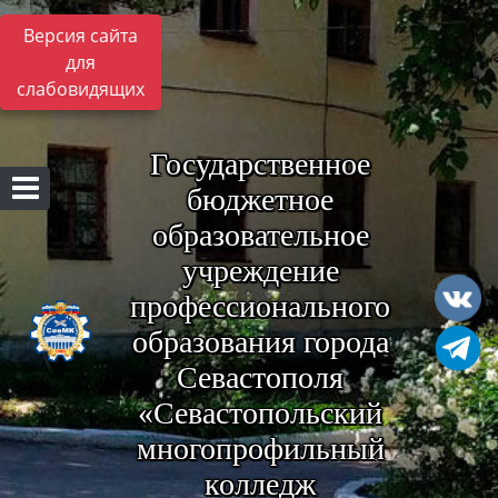
Версия сайта
для
слабовидящих
Государственное
бюджетное
образовательное
учреждение
профессионального
образования города
Севастополя
«Севастопольский
многопрофильный
колледж