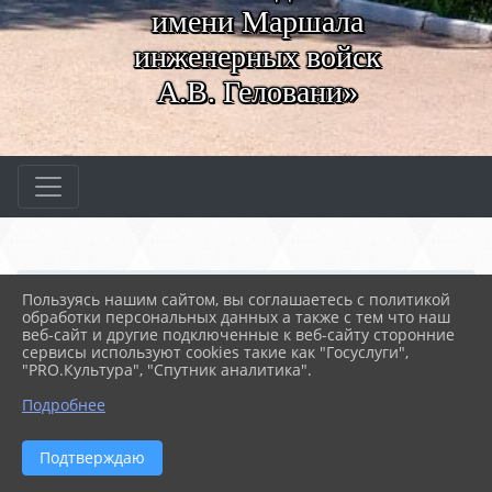
имени Маршала
инженерных войск
А.В. Геловани»
Главная
МЕРОПРИЯТИЯ
Новости
Пользуясь нашим сайтом, вы соглашаетесь с политикой
Библиотечный час
обработки персональных данных а также с тем что наш
веб-сайт и другие подключенные к веб-сайту сторонние
сервисы используют cookies такие как "Госуслуги",
"PRO.Культура", "Спутник аналитика".
19.01.2026 08:38
18
БИБЛИОТЕЧНЫЙ ЧАС
Подробнее
Подтверждаю