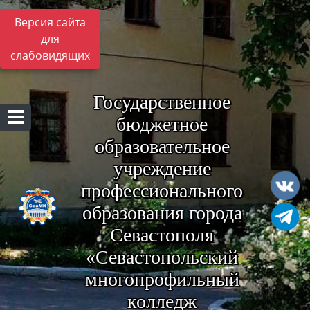
Версия сайта
для
слабовидящих
Государственное
бюджетное
образовательное
учреждение
профессионального
образования города
Севастополя
«Севастопольский
многопрофильный
колледж