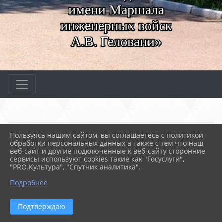
имени Маршала
инженерных войск
А.В. Геловани»
Главная
МЕРОПРИЯТИЯ
Новости
Пользуясь нашим сайтом, вы соглашаетесь с политикой
Поздравляем с Рождеством!
обработки персональных данных а также с тем что наш
веб-сайт и другие подключенные к веб-сайту сторонние
сервисы используют cookies такие как "Госуслуги",
"PRO.Культура", "Спутник аналитика".
07.01.2026 06:40
15
ПОЗДРАВЛЯЕМ С РОЖДЕСТВОМ!
Подробнее
Подтверждаю