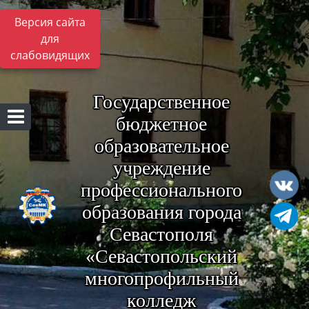
Версия сайта
для
слабовидящих
Государственное
бюджетное
образовательное
учреждение
профессионального
образования города
Севастополя
«Севастопольский
многопрофильный
колледж