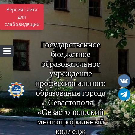
Версия сайта
для
слабовидящих
Государственное
бюджетное
образовательное
учреждение
профессионального
образования города
Севастополя
«Севастопольский
многопрофильный
колледж