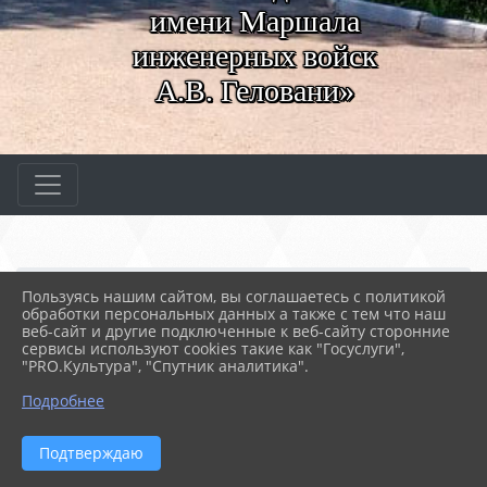
имени Маршала
инженерных войск
А.В. Геловани»
Главная
МЕРОПРИЯТИЯ
Новости
Пользуясь нашим сайтом, вы соглашаетесь с политикой
Библиотечный час
обработки персональных данных а также с тем что наш
веб-сайт и другие подключенные к веб-сайту сторонние
сервисы используют cookies такие как "Госуслуги",
"PRO.Культура", "Спутник аналитика".
12.01.2026 11:23
21
БИБЛИОТЕЧНЫЙ ЧАС
Подробнее
Подтверждаю