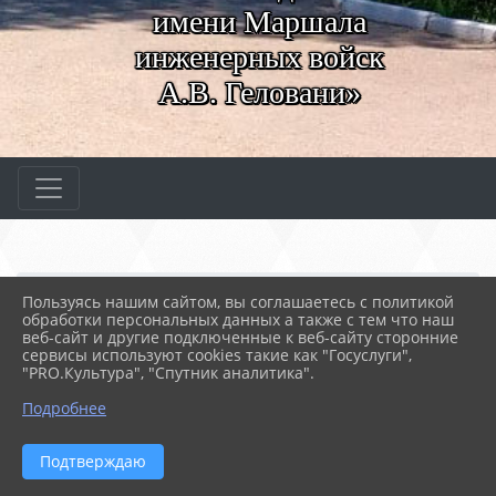
имени Маршала
инженерных войск
А.В. Геловани»
Главная
МЕРОПРИЯТИЯ
Новости
Пользуясь нашим сайтом, вы соглашаетесь с политикой
Торжественная линейка
обработки персональных данных а также с тем что наш
веб-сайт и другие подключенные к веб-сайту сторонние
сервисы используют cookies такие как "Госуслуги",
"PRO.Культура", "Спутник аналитика".
12.01.2026 08:48
25
ТОРЖЕСТВЕННАЯ ЛИНЕЙКА
Подробнее
Подтверждаю