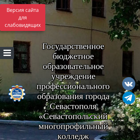
Версия сайта
для
слабовидящих
Государственное
бюджетное
образовательное
учреждение
профессионального
образования города
Севастополя
«Севастопольский
многопрофильный
колледж