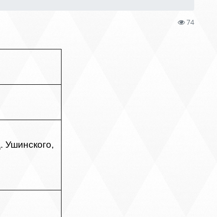
74
. Ушинского,