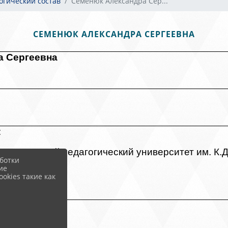
гогический состав
Семенюк Александра Сер...
СЕМЕНЮК АЛЕКСАНДРА СЕРГЕЕВНА
а Сергеевна
:
арственный педагогический университет им. К.Д
ботки
ие
okies такие как
равоведения
й категории