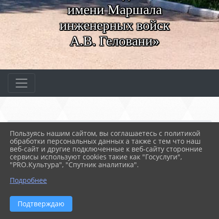
имени Маршала
инженерных войск
А.В. Геловани»
Главная
МЕРОПРИЯТИЯ
Новости
Пользуясь нашим сайтом, вы соглашаетесь с политикой
День народного единств...
обработки персональных данных а также с тем что наш
веб-сайт и другие подключенные к веб-сайту сторонние
сервисы используют cookies такие как "Госуслуги",
"PRO.Культура", "Спутник аналитика".
04.11.2025 14:51
26
ДЕНЬ НАРОДНОГО ЕДИНСТВА В НОВОМ
Подробнее
ХЕРСОНЕСЕ
Подтверждаю