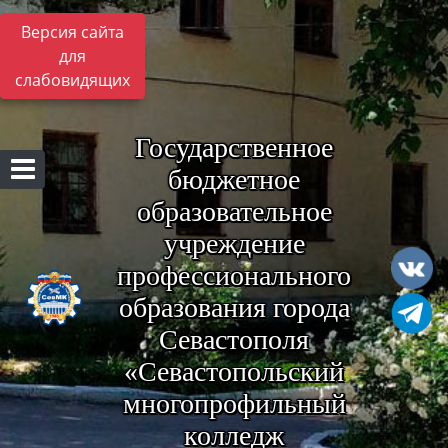
Версия сайта
для
слабовидящих
Государственное
бюджетное
образовательное
учреждение
профессионального
образования города
Севастополя
«Севастопольский
многопрофильный
колледж