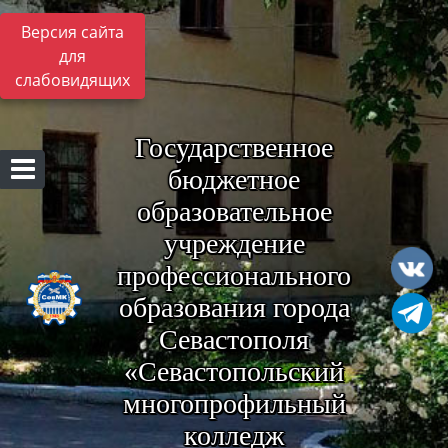
Версия сайта
для
слабовидящих
Государственное
бюджетное
образовательное
учреждение
профессионального
образования города
Севастополя
«Севастопольский
многопрофильный
колледж