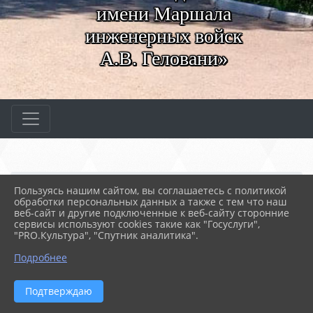
имени Маршала
инженерных войск
А.В. Геловани»
Главная
СВЕДЕНИЯ ОБ ОБРАЗОВАТЕ...
Пользуясь нашим сайтом, вы соглашаетесь с политикой
03. Документы
5. Прочие
обработки персональных данных а также с тем что наш
Мониторинг образовател...
веб-сайт и другие подключенные к веб-сайту сторонние
сервисы используют cookies такие как "Госуслуги",
"PRO.Культура", "Спутник аналитика".
21.10.2025 12:17
20
МОНИТОРИНГ ОБРАЗОВАТЕЛЬНОЙ
Подробнее
ДЕЯТЕЛЬНОСТИ
Подтверждаю
ФАЙЛЫ