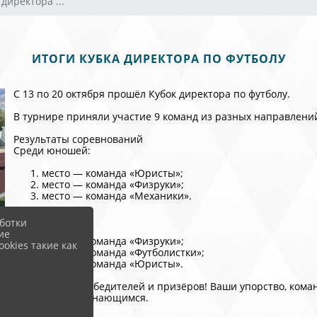
директора ...
ИТОГИ КУБКА ДИРЕКТОРА ПО ФУТБОЛУ
️️С 13 по 20 октября прошёл Кубок директора по футболу.
В турнире приняли участие 9 команд из разных направлени
Результаты соревнований
Среди юношей:
место — команда «Юристы»;
место — команда «Физруки»;
место — команда «Механики».
Среди девушек:
ботки
ие
место — команда «Физруки»;
okies такие как
место — команда «Футболистки»;
место — команда «Юристы».
Поздравляем победителей и призёров! Ваши упорство, кома
ярким и запоминающимся.