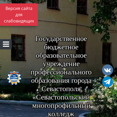
Версия сайта
для
слабовидящих
Государственное
бюджетное
образовательное
учреждение
профессионального
образования города
Севастополя
«Севастопольский
многопрофильный
колледж