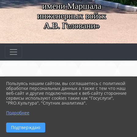
имени Маршала
инженерных войск
А.В. Геловани»
Главная
СВЕДЕНИЯ ОБ ОБРАЗОВАТЕ...
Пользуясь нашим сайтом, вы соглашаетесь с политикой
06. Педагогический состав
обработки персональных данных а также с тем что наш
Морская Ольга Ивановна
веб-сайт и другие подключенные к веб-сайту сторонние
сервисы используют cookies такие как "Госуслуги",
"PRO.Культура", "Спутник аналитика".
01.10.2025 08:12
99
МОРСКАЯ ОЛЬГА ИВАНОВНА
Подробнее
Морская Ольга
Подтверждаю
Ивановна