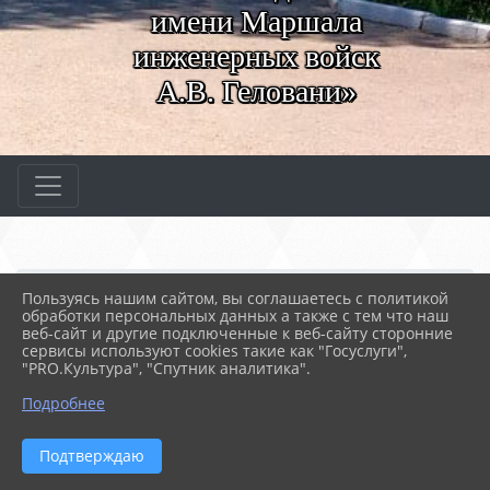
имени Маршала
инженерных войск
А.В. Геловани»
Главная
МЕРОПРИЯТИЯ
Новости
Пользуясь нашим сайтом, вы соглашаетесь с политикой
Спортивные достижения
обработки персональных данных а также с тем что наш
веб-сайт и другие подключенные к веб-сайту сторонние
сервисы используют cookies такие как "Госуслуги",
"PRO.Культура", "Спутник аналитика".
25.09.2025 14:08
36
СПОРТИВНЫЕ ДОСТИЖЕНИЯ
Подробнее
Подтверждаю