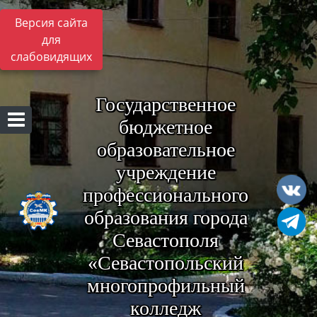
Версия сайта
для
слабовидящих
Государственное
бюджетное
образовательное
учреждение
профессионального
образования города
Севастополя
«Севастопольский
многопрофильный
колледж