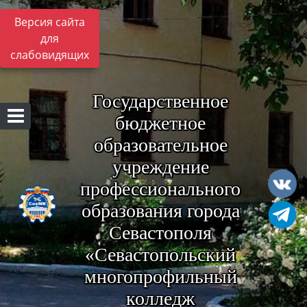
Версия сайта
для
слабовидящих
Государственное
бюджетное
образовательное
учреждение
профессионального
образования города
Севастополя
«Севастопольский
многопрофильный
колледж