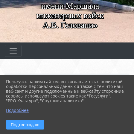
имени Маршала
инженерных войск
А.В. Геловани»
Главная
МЕРОПРИЯТИЯ
Новости
Объявление
Пользуясь нашим сайтом, вы соглашаетесь с политикой
обработки персональных данных а также с тем что наш
веб-сайт и другие подключенные к веб-сайту сторонние
сервисы используют cookies такие как "Госуслуги",
11.08.2025 13:43
799
"PRO.Культура", "Спутник аналитика".
ОБЪЯВЛЕНИЕ
Подробнее
Подтверждаю