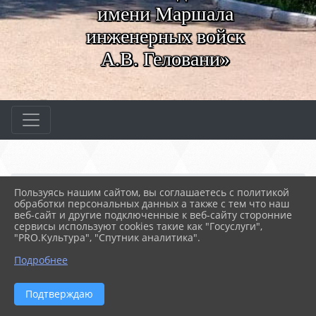
имени Маршала
инженерных войск
А.В. Геловани»
Главная
МЕРОПРИЯТИЯ
Новости
Пользуясь нашим сайтом, вы соглашаетесь с политикой
День открытых дверей
обработки персональных данных а также с тем что наш
веб-сайт и другие подключенные к веб-сайту сторонние
сервисы используют cookies такие как "Госуслуги",
"PRO.Культура", "Спутник аналитика".
19.05.2025 07:23
32
ДЕНЬ ОТКРЫТЫХ ДВЕРЕЙ
Подробнее
Подтверждаю