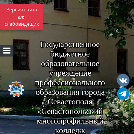
Версия сайта
для
слабовидящих
Государственное
бюджетное
образовательное
учреждение
профессионального
образования города
Севастополя
«Севастопольский
многопрофильный
колледж