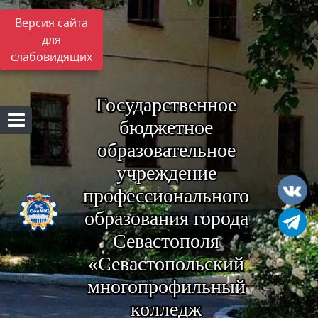
Версия сайта
для
слабовидящих
Государственное
бюджетное
образовательное
учреждение
профессионального
образования города
Севастополя
«Севастопольский
многопрофильный
колледж