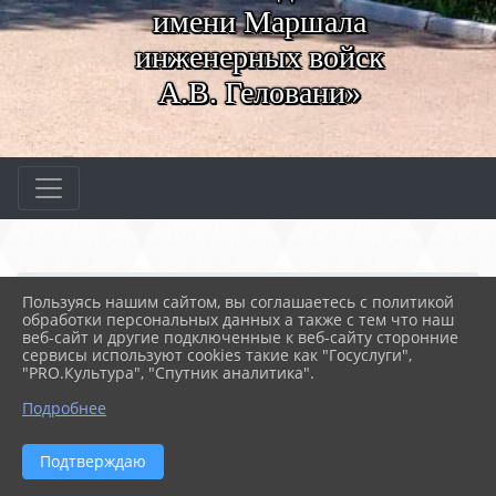
имени Маршала
инженерных войск
А.В. Геловани»
Главная
СВЕДЕНИЯ ОБ ОБРАЗОВАТЕ...
Пользуясь нашим сайтом, вы соглашаетесь с политикой
03. Документы
1. Основные документы
обработки персональных данных а также с тем что наш
Отчет о результатах са...
2024 год
веб-сайт и другие подключенные к веб-сайту сторонние
Опрос студентов
сервисы используют cookies такие как "Госуслуги",
"PRO.Культура", "Спутник аналитика".
22.04.2025 11:28
26
Подробнее
ОПРОС СТУДЕНТОВ
Подтверждаю
ФАЙЛЫ