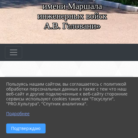
имени Маршала
инженерных войск
А.В. Геловани»
Главная
МЕРОПРИЯТИЯ
Новости
Пользуясь нашим сайтом, вы соглашаетесь с политикой
Фиджитал спорт
обработки персональных данных а также с тем что наш
веб-сайт и другие подключенные к веб-сайту сторонние
сервисы используют cookies такие как "Госуслуги",
"PRO.Культура", "Спутник аналитика".
18.04.2025 05:56
38
ФИДЖИТАЛ СПОРТ
Подробнее
Подтверждаю