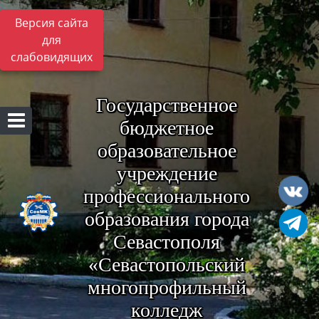
Версия сайта
для
слабовидящих
Государственное
бюджетное
образовательное
учреждение
профессионального
образования города
Севастополя
«Севастопольский
многопрофильный
колледж